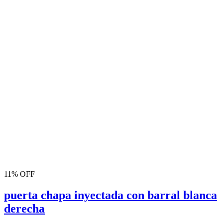
11% OFF
puerta chapa inyectada con barral blanca
derecha