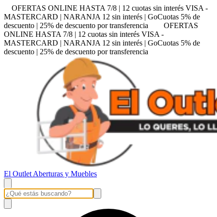
OFERTAS ONLINE HASTA 7/8 | 12 cuotas sin interés VISA -
MASTERCARD | NARANJA 12 sin interés | GoCuotas 5% de
descuento | 25% de descuento por transferencia
OFERTAS
ONLINE HASTA 7/8 | 12 cuotas sin interés VISA -
MASTERCARD | NARANJA 12 sin interés | GoCuotas 5% de
descuento | 25% de descuento por transferencia
El Outlet Aberturas y Muebles