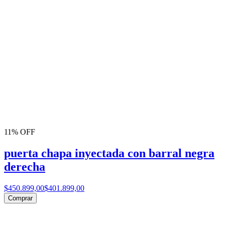
11% OFF
puerta chapa inyectada con barral negra
derecha
$450.899,00
$401.899,00
Comprar