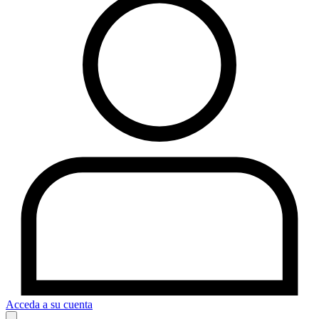
Acceda a su cuenta