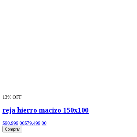
13% OFF
reja hierro macizo 150x100
$90.999,00
$79.499,00
Comprar