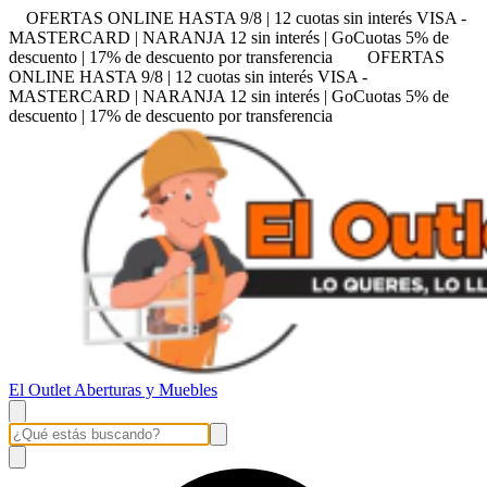
OFERTAS ONLINE HASTA 9/8 | 12 cuotas sin interés VISA -
MASTERCARD | NARANJA 12 sin interés | GoCuotas 5% de
descuento | 17% de descuento por transferencia
OFERTAS
ONLINE HASTA 9/8 | 12 cuotas sin interés VISA -
MASTERCARD | NARANJA 12 sin interés | GoCuotas 5% de
descuento | 17% de descuento por transferencia
El Outlet Aberturas y Muebles