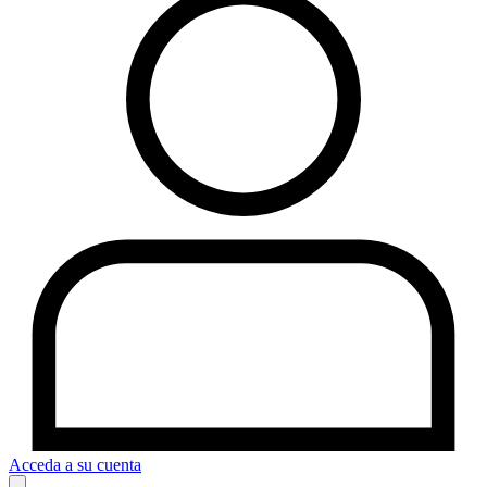
Acceda a su cuenta